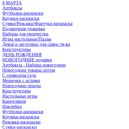
8 МАРТА
Артбоксы
Футболки-раскраски
Кружки-раскраски
Сумки/Рюкзаки/Фартуки раскраска
Подарочная упаковка
Наборы для творчества
Игры настольные/Пазлы
Декор и заготовки для самос.тв-ва
Конструкторы
ДЕНЬ РОЖДЕНИЯ
НОВОГОДНИЕ подарки
Артбоксы - Наборы новогодние
Новогодние товары оптом
С символом года
Мешочки с играми
Новогодние опыты
Конструкторы
Настольные игры
Канцелярия
Наклейки
Футболки-раскраски
Кружки-раскраски
Рюкзаки-раскраски
Сумки-раскраски