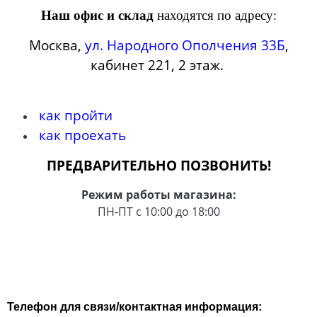
Конструкторы
Наклейки
Наш офис и склад
находятся по адресу:
Футболки-раскраски на 14 февраля
Футболки-раскраски
Москва,
ул. Народного Ополчения 33Б
,
Кружки-раскраски
кабинет 221, 2 этаж.
Рюкзаки-раскраски
как пройти
Сумки-раскраски
как проехать
Наборы для творчества
ПРЕДВАРИТЕЛЬНО ПОЗВОНИТЬ!
Книги новогодние
Режим работы магазина:
ПН-ПТ с 10:00 до 18:00
Новогодний декор и материалы
Новогодняя подарочная упаковка
Телефон для связи/контактная информация: