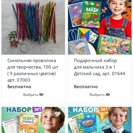
Конструкторы
Наклейки
Футболки-раскраски на 14 февраля
Футболки-раскраски
Кружки-раскраски
Рюкзаки-раскраски
Сумки-раскраски
Синельная проволока
Подарочный набор
Наборы для творчества
для творчества, 100 шт
для мальчика 3 в 1
( 9 различных цветов)
Детский сад, арт. 01644
Книги новогодние
арт. 07003
Бесплатно
Бесплатно
Новогодний декор и материалы
Выбрать
Выбрать
Новогодняя подарочная упаковка