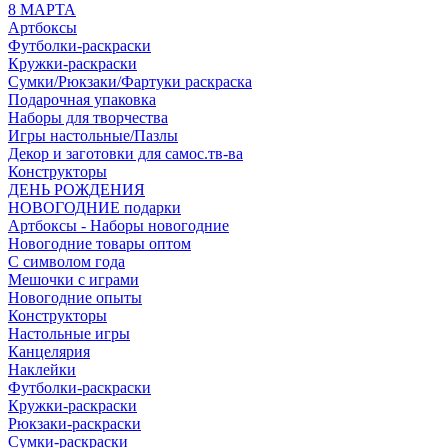
8 МАРТА
Артбоксы
Футболки-раскраски
Кружки-раскраски
Сумки/Рюкзаки/Фартуки раскраска
Подарочная упаковка
Наборы для творчества
Игры настольные/Пазлы
Декор и заготовки для самос.тв-ва
Конструкторы
ДЕНЬ РОЖДЕНИЯ
НОВОГОДНИЕ подарки
Артбоксы - Наборы новогодние
Новогодние товары оптом
С символом года
Мешочки с играми
Новогодние опыты
Конструкторы
Настольные игры
Канцелярия
Наклейки
Футболки-раскраски
Кружки-раскраски
Рюкзаки-раскраски
Сумки-раскраски