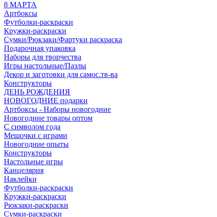
8 МАРТА
Артбоксы
Футболки-раскраски
Кружки-раскраски
Сумки/Рюкзаки/Фартуки раскраска
Подарочная упаковка
Наборы для творчества
Игры настольные/Пазлы
Декор и заготовки для самос.тв-ва
Конструкторы
ДЕНЬ РОЖДЕНИЯ
НОВОГОДНИЕ подарки
Артбоксы - Наборы новогодние
Новогодние товары оптом
С символом года
Мешочки с играми
Новогодние опыты
Конструкторы
Настольные игры
Канцелярия
Наклейки
Футболки-раскраски
Кружки-раскраски
Рюкзаки-раскраски
Сумки-раскраски