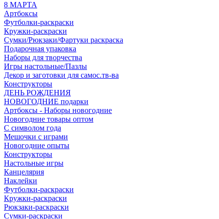
8 МАРТА
Артбоксы
Футболки-раскраски
Кружки-раскраски
Сумки/Рюкзаки/Фартуки раскраска
Подарочная упаковка
Наборы для творчества
Игры настольные/Пазлы
Декор и заготовки для самос.тв-ва
Конструкторы
ДЕНЬ РОЖДЕНИЯ
НОВОГОДНИЕ подарки
Артбоксы - Наборы новогодние
Новогодние товары оптом
С символом года
Мешочки с играми
Новогодние опыты
Конструкторы
Настольные игры
Канцелярия
Наклейки
Футболки-раскраски
Кружки-раскраски
Рюкзаки-раскраски
Сумки-раскраски