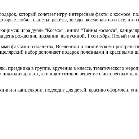
подарок, который сочетает игру, интересные факты о космосе, 
торые любят планеты, ракеты, звезды, космонавтов и все, что с
ющимся: игра дубль “Космос”, книга “Тайны космоса”, канцелярс
а день рождения, праздник, выпускной, 1 сентября, Новый год 
ными фактами о планетах, Вселенной и космическом пространстве
Канцелярский набор дополняет подарок полезными и красивыми 
олы, праздника в группе, вручения в классе, тематического мер
о подходит для тех, кто ищет готовое решение с интересным нап
 книги и канцелярии, подходит для детей, красиво оформлен, ун