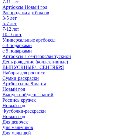
7-11 лет
Артбоксы Новый год
Распродажа артбоксов
3-5 лет
5-7 лет
7-12 лет
10-16 лет
Универсальные артбоксы
с 3 подарками
с 5 подарками
Артбоксы 1 сентября/выпускной
День рождение (коллективные)
ВЫПУСКНЫЕ/1 СЕНТЯБРЯ
Наборы для росписи
Сумки-раскраски
Артбоксы на 8 марта
Новый год
Выпускной/день знаний
Роспись кружек
Новый год
Футболки-раскраски
Новый год
Для девочек
Для мальчиков
Для малышей