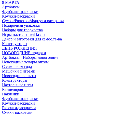
8 МАРТА
Артбоксы
Футболки-раскраски
Кружки-раскраски
Сумки/Рюкзаки/Фартуки раскраска
Подарочная упаковка
Наборы для творчества
Игры настольные/Пазлы
Декор и заготовки для самос.тв-ва
Конструкторы
ДЕНЬ РОЖДЕНИЯ
НОВОГОДНИЕ подарки
Артбоксы - Наборы новогодние
Новогодние товары оптом
С символом года
Мешочки с играми
Новогодние опыты
Конструкторы
Настольные игры
Канцелярия
Наклейки
Футболки-раскраски
Кружки-раскраски
Рюкзаки-раскраски
Сумки-раскраски