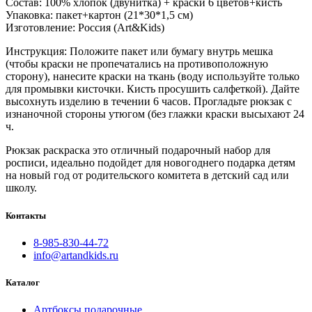
Состав: 100% хлопок (двунитка) + краски 6 цветов+кисть
Упаковка: пакет+картон (21*30*1,5 см)
Изготовление: Россия (Art&Kids)
Инструкция: Положите пакет или бумагу внутрь мешка
(чтобы краски не пропечатались на противоположную
сторону), нанесите краски на ткань (воду используйте только
для промывки кисточки. Кисть просушить салфеткой). Дайте
высохнуть изделию в течении 6 часов. Прогладьте рюкзак с
изнаночной стороны утюгом (без глажки краски высыхают 24
ч.
Рюкзак раскраска это отличный подарочный набор для
росписи, идеально подойдет для новогоднего подарка детям
на новый год от родительского комитета в детский сад или
школу.
Контакты
8-985-830-44-72
info@artandkids.ru
Каталог
Артбоксы подарочные