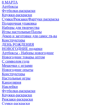
8 МАРТА
Артбоксы
Футболки-раскраски
Кружки-раскраски
Сумки/Рюкзаки/Фартуки раскраска
Подарочная упаковка
Наборы для творчества
Игры настольные/Пазлы
Декор и заготовки для самос.тв-ва
Конструкторы
ДЕНЬ РОЖДЕНИЯ
НОВОГОДНИЕ подарки
Артбоксы - Наборы новогодние
Новогодние товары оптом
С символом года
Мешочки с играми
Новогодние опыты
Конструкторы
Настольные игры
Канцелярия
Наклейки
Футболки-раскраски
Кружки-раскраски
Рюкзаки-раскраски
Сумки-раскраски