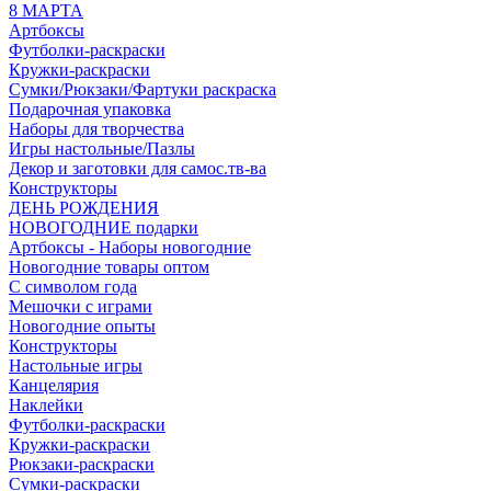
8 МАРТА
Артбоксы
Футболки-раскраски
Кружки-раскраски
Сумки/Рюкзаки/Фартуки раскраска
Подарочная упаковка
Наборы для творчества
Игры настольные/Пазлы
Декор и заготовки для самос.тв-ва
Конструкторы
ДЕНЬ РОЖДЕНИЯ
НОВОГОДНИЕ подарки
Артбоксы - Наборы новогодние
Новогодние товары оптом
С символом года
Мешочки с играми
Новогодние опыты
Конструкторы
Настольные игры
Канцелярия
Наклейки
Футболки-раскраски
Кружки-раскраски
Рюкзаки-раскраски
Сумки-раскраски