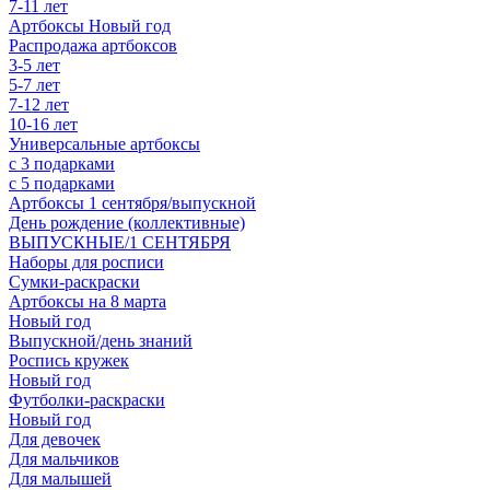
7-11 лет
Артбоксы Новый год
Распродажа артбоксов
3-5 лет
5-7 лет
7-12 лет
10-16 лет
Универсальные артбоксы
с 3 подарками
с 5 подарками
Артбоксы 1 сентября/выпускной
День рождение (коллективные)
ВЫПУСКНЫЕ/1 СЕНТЯБРЯ
Наборы для росписи
Сумки-раскраски
Артбоксы на 8 марта
Новый год
Выпускной/день знаний
Роспись кружек
Новый год
Футболки-раскраски
Новый год
Для девочек
Для мальчиков
Для малышей