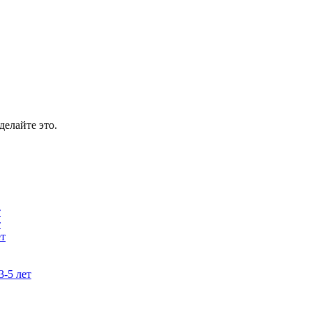
делайте это.
т
т
ет
3-5 лет