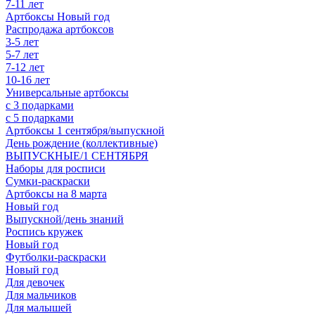
7-11 лет
Артбоксы Новый год
Распродажа артбоксов
3-5 лет
5-7 лет
7-12 лет
10-16 лет
Универсальные артбоксы
с 3 подарками
с 5 подарками
Артбоксы 1 сентября/выпускной
День рождение (коллективные)
ВЫПУСКНЫЕ/1 СЕНТЯБРЯ
Наборы для росписи
Сумки-раскраски
Артбоксы на 8 марта
Новый год
Выпускной/день знаний
Роспись кружек
Новый год
Футболки-раскраски
Новый год
Для девочек
Для мальчиков
Для малышей