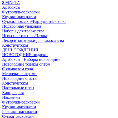
8 МАРТА
Артбоксы
Футболки-раскраски
Кружки-раскраски
Сумки/Рюкзаки/Фартуки раскраска
Подарочная упаковка
Наборы для творчества
Игры настольные/Пазлы
Декор и заготовки для самос.тв-ва
Конструкторы
ДЕНЬ РОЖДЕНИЯ
НОВОГОДНИЕ подарки
Артбоксы - Наборы новогодние
Новогодние товары оптом
С символом года
Мешочки с играми
Новогодние опыты
Конструкторы
Настольные игры
Канцелярия
Наклейки
Футболки-раскраски
Кружки-раскраски
Рюкзаки-раскраски
Сумки-раскраски