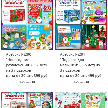
Конструкторы
Наклейки
Футболки-раскраски на 14 февраля
Футболки-раскраски
Кружки-раскраски
Рюкзаки-раскраски
Сумки-раскраски
Наборы для творчества
Артбокс №290
Артбокс №291
"Новогодние
"Подарок для
Книги новогодние
развлечения" ( 3-7 лет)
малышей" ( 3-5 лет) из
из 3 подарков
3 подарков
Новогодний декор и материалы
цена от 20 шт. 399 руб
цена от 20 шт. 499 руб
Новогодняя подарочная упаковка
Выбрать
Выбрать