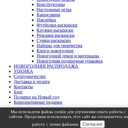
Конструкторы
Настольные игры
Канцелярия
Наклейки
Футболки-раскраски
Кружки-раскраски
Рюкзаки-раскраски
Сумки-раскраски
Наборы для творчества
Книги новогодние
Новогодний декор и материалы
Новогодняя подарочная упаковка
НОВОГОДНЯЯ РАСПРОДАЖА
УЦЕНКА
Сотрудничество
Доставка и оплата
Контакты
Блог
Подарки на Новый год
Корпоративные подарки
Мы используем файлы cookie для улучшения опыта работы с
Товар добавлен в корзину
Посмотреть
×
сайтом. Продолжая использовать этот сайт вы соглашаетесь на
Товар добавлен в избранное
Посмотреть
×
Согласен!
Товар удален из избранного
работу с этими файлами.
×