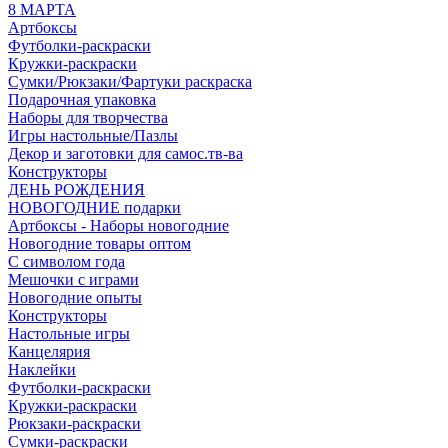
8 МАРТА
Артбоксы
Футболки-раскраски
Кружки-раскраски
Сумки/Рюкзаки/Фартуки раскраска
Подарочная упаковка
Наборы для творчества
Игры настольные/Пазлы
Декор и заготовки для самос.тв-ва
Конструкторы
ДЕНЬ РОЖДЕНИЯ
НОВОГОДНИЕ подарки
Артбоксы - Наборы новогодние
Новогодние товары оптом
С символом года
Мешочки с играми
Новогодние опыты
Конструкторы
Настольные игры
Канцелярия
Наклейки
Футболки-раскраски
Кружки-раскраски
Рюкзаки-раскраски
Сумки-раскраски