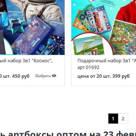
й набор 3в1 "Космос",
Подарочный набор 3в1 "А
1
арт 01692
0 шт. 450 руб
цена от 20 шт. 399 руб
Выбрать
Показать еще 1
1
2
ь артбоксы оптом на 23 фе