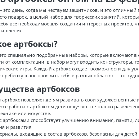
— это день, когда мы чествуем защитников, и это отличный
сто подарок, а целый набор для творческих занятий, котор
себя все необходимое для создания интересных проектов, ч
мышление.
кое артбоксы?
это специально подобранные наборы, которые включают в с
ти от комплектации, в набор могут входить конструкторы, 
ические игры. Каждый артбокс создает возможности для увл
ет ребенку шанс проявить себя в разных областях — от худ
ущества артбоксов
 артбокс позволяет детям развивать свои художественные 
ссе работы с артбоксом дети получают не только развлечен
технике или искусстве.
 с артбоксами способствует улучшению внимания, памяти, л
ия и развития.
ериалы, входящие в состав артбоксов, безопасны для детей 