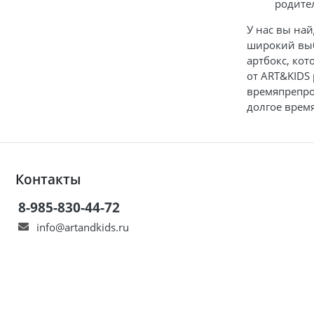
родите
У нас вы на
широкий выб
артбокс, кот
от ART&KIDS
времяпрепро
долгое время
Контакты
8-985-830-44-72
info@artandkids.ru