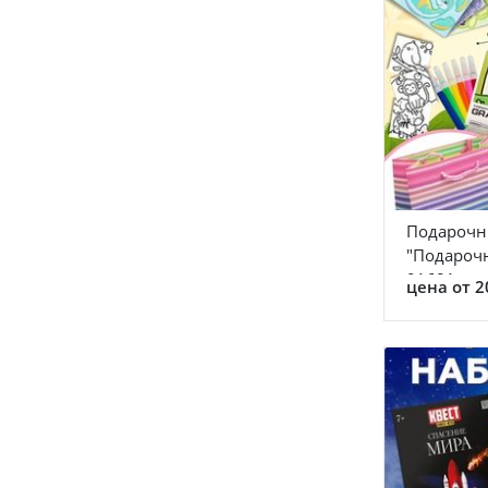
Подарочн
"Подароч
01681
цена от 2