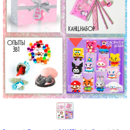
Наклейки
Футболки-раскраски на 14 февраля
Футболки-раскраски
Кружки-раскраски
Рюкзаки-раскраски
Сумки-раскраски
Наборы для творчества
Книги новогодние
Новогодний декор и материалы
Новогодняя подарочная упаковка