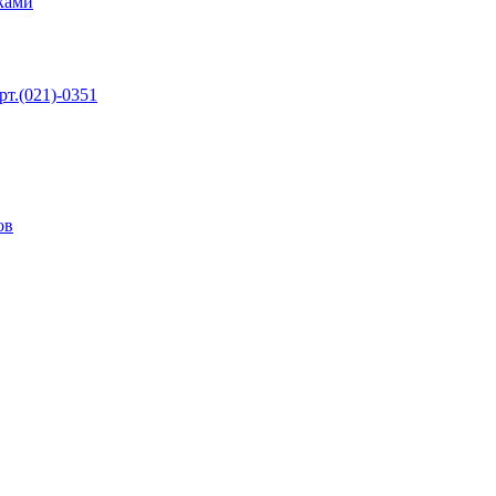
сками
т.(021)-0351
ов