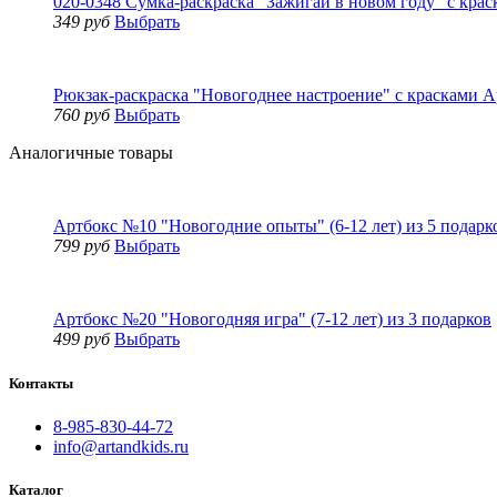
020-0348 Сумка-раскраска "Зажигай в новом году" с кра
349 руб
Выбрать
Рюкзак-раскраска "Новогоднее настроение" с красками Ар
760 руб
Выбрать
Аналогичные товары
Артбокс №10 "Новогодние опыты" (6-12 лет) из 5 подарк
799 руб
Выбрать
Артбокс №20 "Новогодняя игра" (7-12 лет) из 3 подарков
499 руб
Выбрать
Контакты
8-985-830-44-72
info@artandkids.ru
Каталог