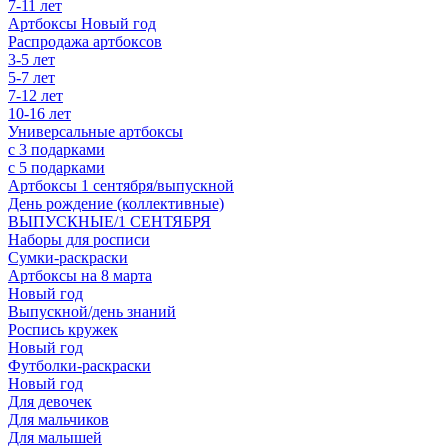
7-11 лет
Артбоксы Новый год
Распродажа артбоксов
3-5 лет
5-7 лет
7-12 лет
10-16 лет
Универсальные артбоксы
с 3 подарками
с 5 подарками
Артбоксы 1 сентября/выпускной
День рождение (коллективные)
ВЫПУСКНЫЕ/1 СЕНТЯБРЯ
Наборы для росписи
Сумки-раскраски
Артбоксы на 8 марта
Новый год
Выпускной/день знаний
Роспись кружек
Новый год
Футболки-раскраски
Новый год
Для девочек
Для мальчиков
Для малышей