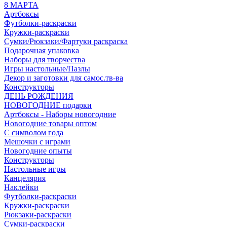
8 МАРТА
Артбоксы
Футболки-раскраски
Кружки-раскраски
Сумки/Рюкзаки/Фартуки раскраска
Подарочная упаковка
Наборы для творчества
Игры настольные/Пазлы
Декор и заготовки для самос.тв-ва
Конструкторы
ДЕНЬ РОЖДЕНИЯ
НОВОГОДНИЕ подарки
Артбоксы - Наборы новогодние
Новогодние товары оптом
С символом года
Мешочки с играми
Новогодние опыты
Конструкторы
Настольные игры
Канцелярия
Наклейки
Футболки-раскраски
Кружки-раскраски
Рюкзаки-раскраски
Сумки-раскраски