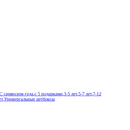
С символом года
,
с 5 подарками
,
3-5 лет
,
5-7 лет
,
7-12
ет
,
Универсальные артбоксы