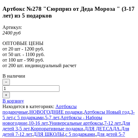
Артбокс №278 "Сюрприз от Деда Мороза " (3-17
лет) из 5 подарков
Артикул:
2400 руб
ОПТОВЫЕ ЦЕНЫ
от 20 шт - 1200 руб.
от 50 шт. - 1100 руб.
от 100 шт - 990 руб.
от 200 шт. индивидуальный расчет
В наличии
−
+
В корзину
Находится в категориях:
Артбоксы
подарочные
,
НОВОГОДНИЕ подарки
,
Артбоксы Новый год
,
3-
5 лет
,
с 5 подарками
,
5-7 лет
,
Артбоксы - Наборы
новогодние
,
10-16 лет
,
Универсальные артбоксы
,
7-12 лет
,
Для
детей 3-5 лет
,
Корпоративные подарки
,
ДЛЯ ДЕТ.САДА
,
Для
детей 7-12 лет
,
ДЛЯ ШКОЛЫ
,
с 5 подарками
,
Для детей 5-7