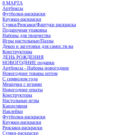
8 МАРТА
Артбоксы
Футболки-раскраски
Кружки-раскраски
Сумки/Рюкзаки/Фартуки раскраска
Подарочная упаковка
Наборы для творчества
Игры настольные/Пазлы
Декор и заготовки для самос.тв-ва
Конструкторы
ДЕНЬ РОЖДЕНИЯ
НОВОГОДНИЕ подарки
Артбоксы - Наборы новогодние
Новогодние товары оптом
С символом года
Мешочки с играми
Новогодние опыты
Конструкторы
Настольные игры
Канцелярия
Наклейки
Футболки-раскраски
Кружки-раскраски
Рюкзаки-раскраски
Сумки-раскраски