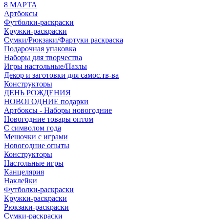
8 МАРТА
Артбоксы
Футболки-раскраски
Кружки-раскраски
Сумки/Рюкзаки/Фартуки раскраска
Подарочная упаковка
Наборы для творчества
Игры настольные/Пазлы
Декор и заготовки для самос.тв-ва
Конструкторы
ДЕНЬ РОЖДЕНИЯ
НОВОГОДНИЕ подарки
Артбоксы - Наборы новогодние
Новогодние товары оптом
С символом года
Мешочки с играми
Новогодние опыты
Конструкторы
Настольные игры
Канцелярия
Наклейки
Футболки-раскраски
Кружки-раскраски
Рюкзаки-раскраски
Сумки-раскраски