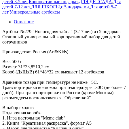
детей 3-5 лет
,
Корпоративные подарки
,
ДЛЯ ДЕТ.САДА
,
Для
детей 7-12 лет
,
ДЛЯ ШКОЛЫ
,
с 5 подарками
,
Для детей 5-7
лет
,
Универсальные артбоксы
Описание
Артбокс №279 "Новогодняя тайна" (3-17 лет) из 5 подарков
Отличный универсальный корпоративный набор для детей
сотрудников
Производство: Россия (Art&Kids)
Вес: 500 г
Размер: 31*23,8*10,2 см
Короб (ДхШхВ) 61*48*32 см вмещает 12 артбоксов
Хранение товара при температуре не ниже +5С.
Транспортировка возможна при температуре -30С (не более 7
дней). При транспортировке по России (кроме Москвы)
рекомендуем воспользоваться "Обрешеткой"
В набор входит:
Подарочная коробка
1. Игра настольная "Meme club"
2. Книга "Креативная раскраска", формат А5
3. Набор для творчества "Колпак и очки"