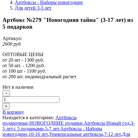
Артбоксы - Наборы новогодние
Для детей 3-5 лет
Артбокс №279 "Новогодняя тайна" (3-17 лет) из
5 подарков
Артикул:
2600 руб
ОПТОВЫЕ ЦЕНЫ
от 20 шт - 1300 руб.
от 50 шт. - 1200 руб.
от 100 шт - 1100 руб.
от 200 шт. индивидуальный расчет
Нет в наличии
−
+
В корзину
Находится в категориях:
Артбоксы
подарочные
,
НОВОГОДНИЕ подарки
,
Артбоксы Новый год
,
3-
5 лет
,
с 5 подарками
,
5-7 лет
,
Артбоксы - Наборы
новогодние
,
10-16 лет
,
Универсальные артбоксы
,
7-12 лет
,
Для