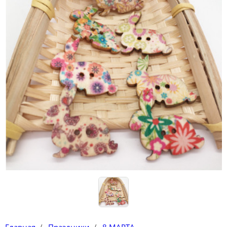
Наклейки
Футболки-раскраски на 14 февраля
Футболки-раскраски
Кружки-раскраски
Рюкзаки-раскраски
Сумки-раскраски
Наборы для творчества
Книги новогодние
Новогодний декор и материалы
Новогодняя подарочная упаковка
Главная
Праздники
8 МАРТА