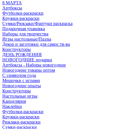
8 МАРТА
Артбоксы
Футболки-раскраски
Кружки-раскраски
Сумки/Рюкзаки/Фартуки раскраска
Подарочная упаковка
Наборы для творчества
Игры настольные/Пазлы
Декор и заготовки для самос.тв-ва
Конструкторы
ДЕНЬ РОЖДЕНИЯ
НОВОГОДНИЕ подарки
Артбоксы - Наборы новогодние
Новогодние товары оптом
С символом года
Мешочки с играми
Новогодние опыты
Конструкторы
Настольные игры
Канцелярия
Наклейки
Футболки-раскраски
Кружки-раскраски
Рюкзаки-раскраски
Сумки-раскраски