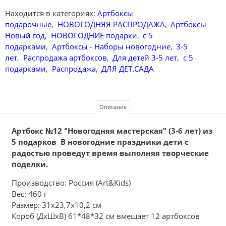
Находится в категориях:
Артбоксы
подарочные
,
НОВОГОДНЯЯ РАСПРОДАЖА
,
Артбоксы
Новый год
,
НОВОГОДНИЕ подарки
,
с 5
подарками
,
Артбоксы - Наборы новогодние
,
3-5
лет
,
Распродажа артбоксов
,
Для детей 3-5 лет
,
с 5
подарками
,
Распродажа
,
ДЛЯ ДЕТ.САДА
Описание
Артбокс №12 "Новогодняя мастерская" (3-6 лет) из
5 подарков В новогодние праздники дети с
радостью проведут время выполняя творческие
поделки.
Производство: Россия (Art&Kids)
Вес: 460 г
Размер: 31х23,7х10,2 см
Короб (ДхШхВ) 61*48*32 см вмещает 12 артбоксов