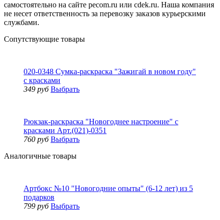
самостоятельно на сайте pecom.ru или cdek.ru. Наша компания
не несет ответственность за перевозку заказов курьерскими
службами.
Сопутствующие товары
020-0348 Сумка-раскраска "Зажигай в новом году"
с красками
349 руб
Выбрать
Рюкзак-раскраска "Новогоднее настроение" с
красками Арт.(021)-0351
760 руб
Выбрать
Аналогичные товары
Артбокс №10 "Новогодние опыты" (6-12 лет) из 5
подарков
799 руб
Выбрать