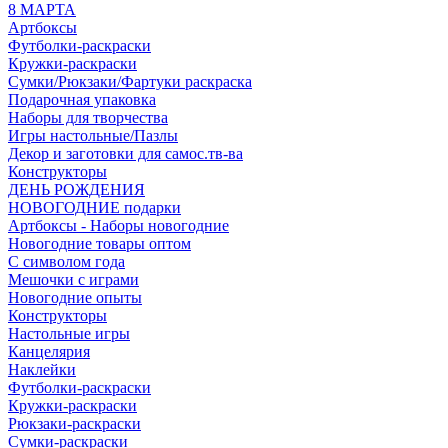
8 МАРТА
Артбоксы
Футболки-раскраски
Кружки-раскраски
Сумки/Рюкзаки/Фартуки раскраска
Подарочная упаковка
Наборы для творчества
Игры настольные/Пазлы
Декор и заготовки для самос.тв-ва
Конструкторы
ДЕНЬ РОЖДЕНИЯ
НОВОГОДНИЕ подарки
Артбоксы - Наборы новогодние
Новогодние товары оптом
С символом года
Мешочки с играми
Новогодние опыты
Конструкторы
Настольные игры
Канцелярия
Наклейки
Футболки-раскраски
Кружки-раскраски
Рюкзаки-раскраски
Сумки-раскраски