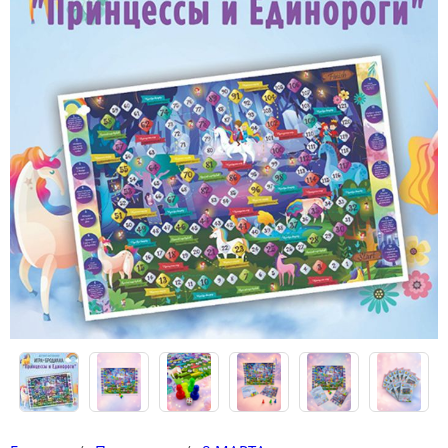
Наклейки
Футболки-раскраски на 14 февраля
Футболки-раскраски
Кружки-раскраски
Рюкзаки-раскраски
Сумки-раскраски
Наборы для творчества
Книги новогодние
Новогодний декор и материалы
Новогодняя подарочная упаковка