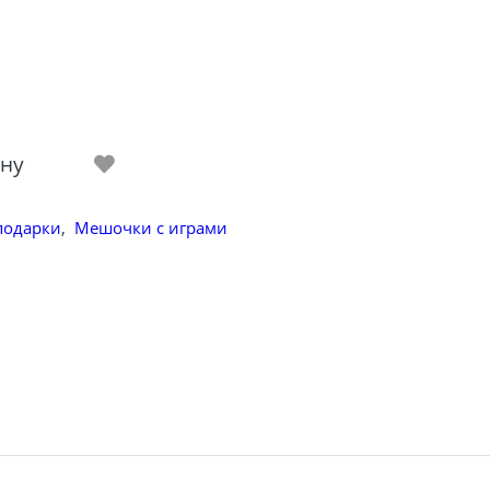
ину
одарки
,
Мешочки с играми