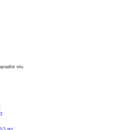
делайте это.
т
т
ет
3-5 лет