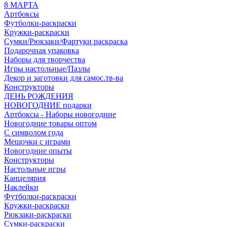
8 МАРТА
Артбоксы
Футболки-раскраски
Кружки-раскраски
Сумки/Рюкзаки/Фартуки раскраска
Подарочная упаковка
Наборы для творчества
Игры настольные/Пазлы
Декор и заготовки для самос.тв-ва
Конструкторы
ДЕНЬ РОЖДЕНИЯ
НОВОГОДНИЕ подарки
Артбоксы - Наборы новогодние
Новогодние товары оптом
С символом года
Мешочки с играми
Новогодние опыты
Конструкторы
Настольные игры
Канцелярия
Наклейки
Футболки-раскраски
Кружки-раскраски
Рюкзаки-раскраски
Сумки-раскраски