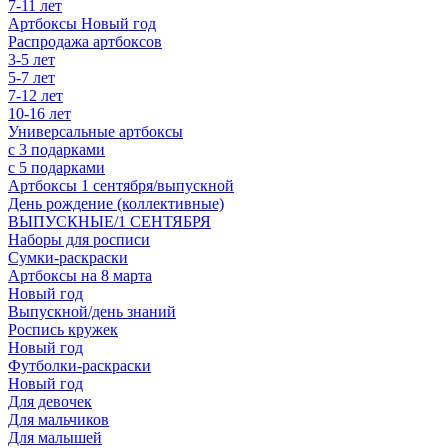
7-11 лет
Артбоксы Новый год
Распродажа артбоксов
3-5 лет
5-7 лет
7-12 лет
10-16 лет
Универсальные артбоксы
с 3 подарками
с 5 подарками
Артбоксы 1 сентября/выпускной
День рождение (коллективные)
ВЫПУСКНЫЕ/1 СЕНТЯБРЯ
Наборы для росписи
Сумки-раскраски
Артбоксы на 8 марта
Новый год
Выпускной/день знаний
Роспись кружек
Новый год
Футболки-раскраски
Новый год
Для девочек
Для мальчиков
Для малышей