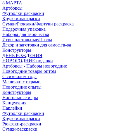
8 МАРТА
Артбоксы
Футболки-раскраски
Кружки-раскраски
Сумки/Рюкзаки/Фартуки раскраска
Подарочная упаковка
Наборы для творчества
Игры настольные/Пазлы
Декор и заготовки для самос.тв-ва
Конструкторы
ДЕНЬ РОЖДЕНИЯ
НОВОГОДНИЕ подарки
Артбоксы - Наборы новогодние
Новогодние товары оптом
С символом года
Мешочки с играми
Новогодние опыты
Конструкторы
Настольные игры
Канцелярия
Наклейки
Футболки-раскраски
Кружки-раскраски
Рюкзаки-раскраски
Сумки-раскраски