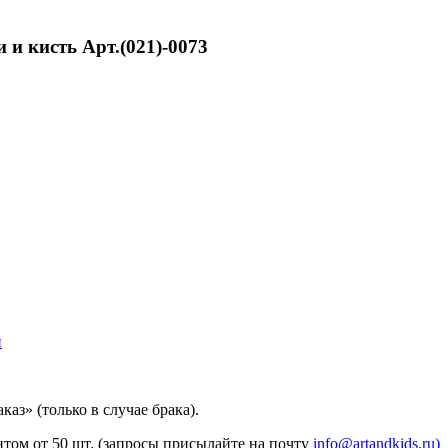
 и кисть Арт.(021)-0073
и
каз» (только в случае брака).
ом от 50 шт. (запросы присылайте на почту
info@artandkids.ru)