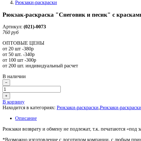
Рюкзаки-раскраски
Рюкзак-раскраска "Снеговик и песик" с красками
Артикул:
(021)-0073
760 руб
ОПТОВЫЕ ЦЕНЫ
от 20 шт -380р
от 50 шт. -340р
от 100 шт -300р
от 200 шт. индивидуальный расчет
В наличии
−
+
В корзину
Находится в категориях:
Рюкзаки-раскраски
,
Рюкзаки-раскраск
Описание
Рюкзаки возврату и обмену не подлежат, т.к. печатаются «под за
*Возможно изготовление с логотипом компании, с любым принт