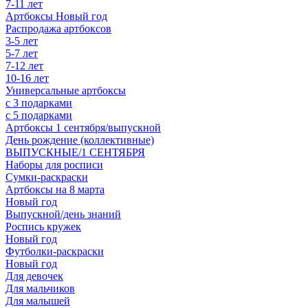
7-11 лет
Артбоксы Новый год
Распродажа артбоксов
3-5 лет
5-7 лет
7-12 лет
10-16 лет
Универсальные артбоксы
с 3 подарками
с 5 подарками
Артбоксы 1 сентября/выпускной
День рождение (коллективные)
ВЫПУСКНЫЕ/1 СЕНТЯБРЯ
Наборы для росписи
Сумки-раскраски
Артбоксы на 8 марта
Новый год
Выпускной/день знаний
Роспись кружек
Новый год
Футболки-раскраски
Новый год
Для девочек
Для мальчиков
Для малышей