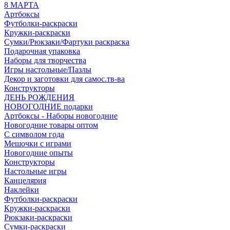
8 МАРТА
Артбоксы
Футболки-раскраски
Кружки-раскраски
Сумки/Рюкзаки/Фартуки раскраска
Подарочная упаковка
Наборы для творчества
Игры настольные/Пазлы
Декор и заготовки для самос.тв-ва
Конструкторы
ДЕНЬ РОЖДЕНИЯ
НОВОГОДНИЕ подарки
Артбоксы - Наборы новогодние
Новогодние товары оптом
С символом года
Мешочки с играми
Новогодние опыты
Конструкторы
Настольные игры
Канцелярия
Наклейки
Футболки-раскраски
Кружки-раскраски
Рюкзаки-раскраски
Сумки-раскраски