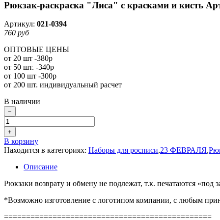
Рюкзак-раскраска "Лиса" с красками и кисть Арт
Артикул:
021-0394
760 руб
ОПТОВЫЕ ЦЕНЫ
от 20 шт -380р
от 50 шт. -340р
от 100 шт -300р
от 200 шт. индивидуальный расчет
В наличии
−
+
В корзину
Находится в категориях:
Наборы для росписи
,
23 ФЕВРАЛЯ
,
Рю
Описание
Рюкзаки возврату и обмену не подлежат, т.к. печатаются «под за
*Возможно изготовление с логотипом компании, с любым прин
===============================================