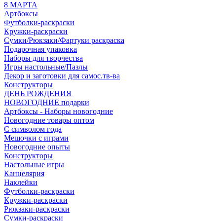
8 МАРТА
Артбоксы
Футболки-раскраски
Кружки-раскраски
Сумки/Рюкзаки/Фартуки раскраска
Подарочная упаковка
Наборы для творчества
Игры настольные/Пазлы
Декор и заготовки для самос.тв-ва
Конструкторы
ДЕНЬ РОЖДЕНИЯ
НОВОГОДНИЕ подарки
Артбоксы - Наборы новогодние
Новогодние товары оптом
С символом года
Мешочки с играми
Новогодние опыты
Конструкторы
Настольные игры
Канцелярия
Наклейки
Футболки-раскраски
Кружки-раскраски
Рюкзаки-раскраски
Сумки-раскраски