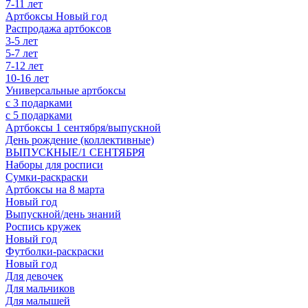
7-11 лет
Артбоксы Новый год
Распродажа артбоксов
3-5 лет
5-7 лет
7-12 лет
10-16 лет
Универсальные артбоксы
с 3 подарками
с 5 подарками
Артбоксы 1 сентября/выпускной
День рождение (коллективные)
ВЫПУСКНЫЕ/1 СЕНТЯБРЯ
Наборы для росписи
Сумки-раскраски
Артбоксы на 8 марта
Новый год
Выпускной/день знаний
Роспись кружек
Новый год
Футболки-раскраски
Новый год
Для девочек
Для мальчиков
Для малышей