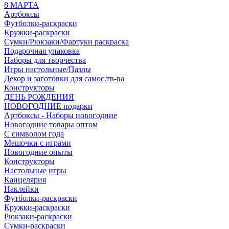
8 МАРТА
Артбоксы
Футболки-раскраски
Кружки-раскраски
Сумки/Рюкзаки/Фартуки раскраска
Подарочная упаковка
Наборы для творчества
Игры настольные/Пазлы
Декор и заготовки для самос.тв-ва
Конструкторы
ДЕНЬ РОЖДЕНИЯ
НОВОГОДНИЕ подарки
Артбоксы - Наборы новогодние
Новогодние товары оптом
С символом года
Мешочки с играми
Новогодние опыты
Конструкторы
Настольные игры
Канцелярия
Наклейки
Футболки-раскраски
Кружки-раскраски
Рюкзаки-раскраски
Сумки-раскраски