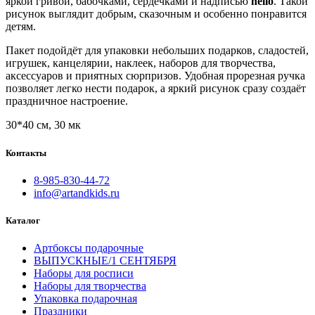
яркой гривой, бабочками, сердечками и надписью
hello
. Такой
рисунок выглядит добрым, сказочным и особенно понравится
детям.
Пакет подойдёт для упаковки небольших подарков, сладостей,
игрушек, канцелярии, наклеек, наборов для творчества,
аксессуаров и приятных сюрпризов. Удобная прорезная ручка
позволяет легко нести подарок, а яркий рисунок сразу создаёт
праздничное настроение.
30*40 см, 30 мк
Контакты
8-985-830-44-72
info@artandkids.ru
Каталог
Артбоксы подарочные
ВЫПУСКНЫЕ/1 СЕНТЯБРЯ
Наборы для росписи
Наборы для творчества
Упаковка подарочная
Праздники