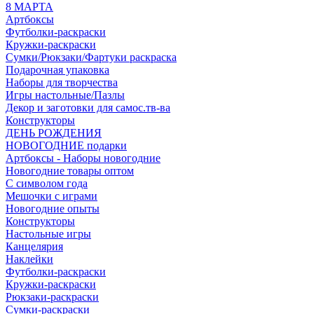
8 МАРТА
Артбоксы
Футболки-раскраски
Кружки-раскраски
Сумки/Рюкзаки/Фартуки раскраска
Подарочная упаковка
Наборы для творчества
Игры настольные/Пазлы
Декор и заготовки для самос.тв-ва
Конструкторы
ДЕНЬ РОЖДЕНИЯ
НОВОГОДНИЕ подарки
Артбоксы - Наборы новогодние
Новогодние товары оптом
С символом года
Мешочки с играми
Новогодние опыты
Конструкторы
Настольные игры
Канцелярия
Наклейки
Футболки-раскраски
Кружки-раскраски
Рюкзаки-раскраски
Сумки-раскраски