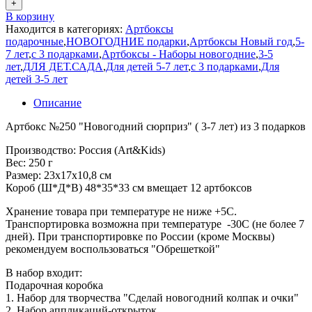
+
В корзину
Находится в категориях:
Артбоксы
подарочные
,
НОВОГОДНИЕ подарки
,
Артбоксы Новый год
,
5-
7 лет
,
с 3 подарками
,
Артбоксы - Наборы новогодние
,
3-5
лет
,
ДЛЯ ДЕТ.САДА
,
Для детей 5-7 лет
,
с 3 подарками
,
Для
детей 3-5 лет
Описание
Артбокс №250 "Новогодний сюрприз" ( 3-7 лет) из 3 подарков
Производство: Россия (Art&Kids)
Вес: 250 г
Размер: 23х17х10,8 см
Короб (Ш*Д*В) 48*35*33 см вмещает 12 артбоксов
Хранение товара при температуре не ниже +5С.
Транспортировка возможна при температуре -30С (не более 7
дней). При транспортировке по России (кроме Москвы)
рекомендуем воспользоваться "Обрешеткой"
В набор входит:
Подарочная коробка
1.
Набор для творчества "Сделай новогодний колпак и очки"
2. Набор аппликаций-открыток