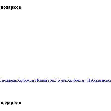
3 подарков
подарки
,
Артбоксы Новый год
,
3-5 лет
,
Артбоксы - Наборы ново
3 подарков