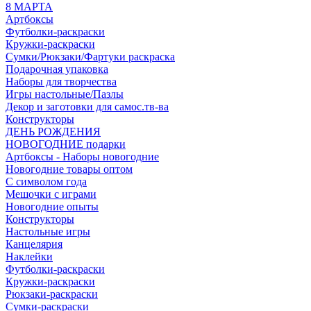
8 МАРТА
Артбоксы
Футболки-раскраски
Кружки-раскраски
Сумки/Рюкзаки/Фартуки раскраска
Подарочная упаковка
Наборы для творчества
Игры настольные/Пазлы
Декор и заготовки для самос.тв-ва
Конструкторы
ДЕНЬ РОЖДЕНИЯ
НОВОГОДНИЕ подарки
Артбоксы - Наборы новогодние
Новогодние товары оптом
С символом года
Мешочки с играми
Новогодние опыты
Конструкторы
Настольные игры
Канцелярия
Наклейки
Футболки-раскраски
Кружки-раскраски
Рюкзаки-раскраски
Сумки-раскраски