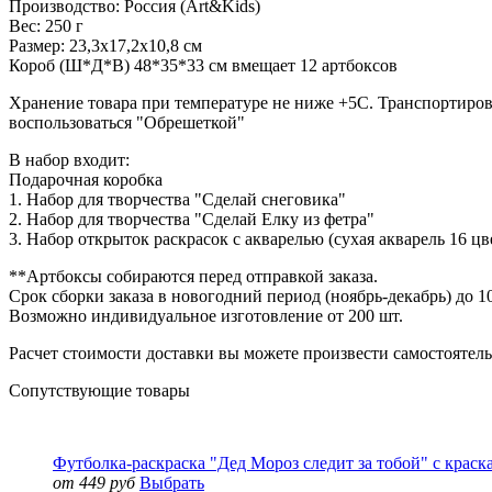
Производство: Россия (Art&Kids)
Вес: 250 г
Размер: 23,3х17,2х10,8 см
Короб (Ш*Д*В) 48*35*33 см вмещает 12 артбоксов
Хранение товара при температуре не ниже +5С. Транспортиров
воспользоваться "Обрешеткой"
В набор входит:
Подарочная коробка
1. Набор для творчества "Сделай снеговика"
2. Набор для творчества "Сделай Елку из фетра"
3.
Набор открыток раскрасок с акварелью (сухая акварель 16 цв
**Артбоксы собираются перед отправкой заказа.
Срок сборки заказа в новогодний период (ноябрь-декабрь) до 1
Возможно индивидуальное изготовление от 200 шт.
Расчет стоимости доставки вы можете произвести самостоятель
Сопутствующие товары
Футболка-раскраска "Дед Мороз следит за тобой" с краска
от 449 руб
Выбрать