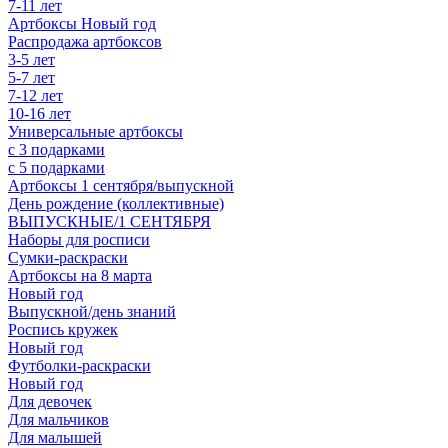
7-11 лет
Артбоксы Новый год
Распродажа артбоксов
3-5 лет
5-7 лет
7-12 лет
10-16 лет
Универсальные артбоксы
с 3 подарками
с 5 подарками
Артбоксы 1 сентября/выпускной
День рождение (коллективные)
ВЫПУСКНЫЕ/1 СЕНТЯБРЯ
Наборы для росписи
Сумки-раскраски
Артбоксы на 8 марта
Новый год
Выпускной/день знаний
Роспись кружек
Новый год
Футболки-раскраски
Новый год
Для девочек
Для мальчиков
Для малышей