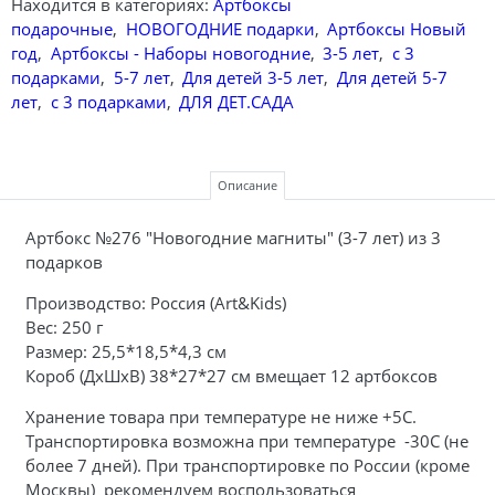
Находится в категориях:
Артбоксы
подарочные
,
НОВОГОДНИЕ подарки
,
Артбоксы Новый
год
,
Артбоксы - Наборы новогодние
,
3-5 лет
,
с 3
подарками
,
5-7 лет
,
Для детей 3-5 лет
,
Для детей 5-7
лет
,
с 3 подарками
,
ДЛЯ ДЕТ.САДА
Описание
Артбокс №276 "Новогодние магниты" (3-7 лет) из 3
подарков
Производство: Россия (Art&Kids)
Вес: 250 г
Размер: 25,5*18,5*4,3 см
Короб (ДхШхВ) 38*27*27 см вмещает 12 артбоксов
Хранение товара при температуре не ниже +5С.
Транспортировка возможна при температуре -30С (не
более 7 дней). При транспортировке по России (кроме
Москвы) рекомендуем воспользоваться