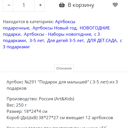
В корзину
−
+
Находится в категориях:
Артбоксы
подарочные
,
Артбоксы Новый год
,
НОВОГОДНИЕ
подарки
,
Артбоксы - Наборы новогодние
,
с 3
подарками
,
3-5 лет
,
Для детей 3-5 лет
,
ДЛЯ ДЕТ.САДА
,
с
3 подарками
Описание
Артбокс №291 "Подарок для малышей" ( 3-5 лет) из 3
подарков
Производство: Россия (Art&Kids)
Вес: 250 г
Размер: 18*24*4 см
Короб (ДхШхВ) 38*27*27 см вмещает 12 артбоксов
Хранение товара при температуре не ниже +5С.