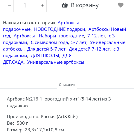
В корзину
−
+
Находится в категориях:
Артбоксы
подарочные
,
НОВОГОДНИЕ подарки
,
Артбоксы Новый
год
,
Артбоксы - Наборы новогодние
,
7-12 лет
,
с 3
подарками
,
С символом года
,
5-7 лет
,
Универсальные
артбоксы
,
Для детей 5-7 лет
,
Для детей 7-12 лет
,
с 3
подарками
,
ДЛЯ ШКОЛЫ
,
ДЛЯ
ДЕТ.САДА
,
Универсальные артбоксы
Описание
Артбокс №216 "Новогодний хит" (5-14 лет) из 3
подарков
Производство: Россия (Art&Kids)
Вес: 500 г
Размер: 23,3х17,2х10,8 см