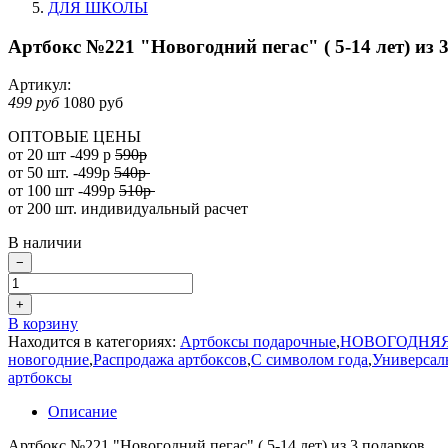
ДЛЯ ШКОЛЫ
Артбокс №221 "Новогодний пегас" ( 5-14 лет) из 
Артикул:
499 руб
1080 руб
ОПТОВЫЕ ЦЕНЫ
от 20 шт -499 р
590р
от 50 шт. -499р
540р
от 100 шт -499р
510р
от 200 шт. индивидуальный расчет
В наличии
−
+
В корзину
Находится в категориях:
Артбоксы подарочные
,
НОВОГОДНЯЯ
новогодние
,
Распродажа артбоксов
,
С символом года
,
Универсал
артбоксы
Описание
Артбокс №221 "Новогодний пегас" ( 5-14 лет) из 3 подарков