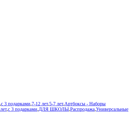
,
с 3 подарками
,
7-12 лет
,
5-7 лет
,
Артбоксы - Наборы
 лет
,
с 3 подарками
,
ДЛЯ ШКОЛЫ
,
Распродажа
,
Универсальные