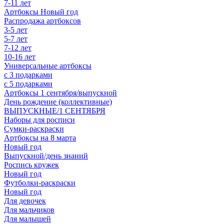
7-11 лет
Артбоксы Новый год
Распродажа артбоксов
3-5 лет
5-7 лет
7-12 лет
10-16 лет
Универсальные артбоксы
с 3 подарками
с 5 подарками
Артбоксы 1 сентября/выпускной
День рождение (коллективные)
ВЫПУСКНЫЕ/1 СЕНТЯБРЯ
Наборы для росписи
Сумки-раскраски
Артбоксы на 8 марта
Новый год
Выпускной/день знаний
Роспись кружек
Новый год
Футболки-раскраски
Новый год
Для девочек
Для мальчиков
Для малышей