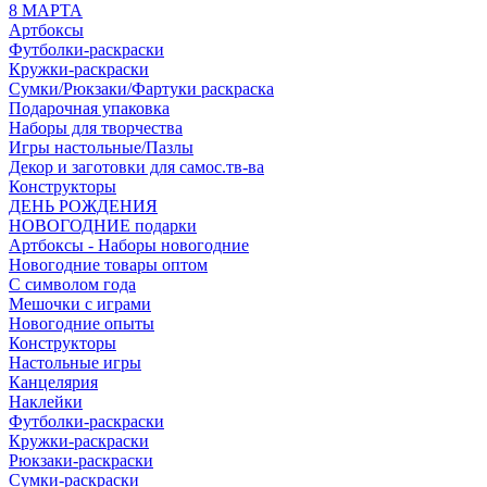
8 МАРТА
Артбоксы
Футболки-раскраски
Кружки-раскраски
Сумки/Рюкзаки/Фартуки раскраска
Подарочная упаковка
Наборы для творчества
Игры настольные/Пазлы
Декор и заготовки для самос.тв-ва
Конструкторы
ДЕНЬ РОЖДЕНИЯ
НОВОГОДНИЕ подарки
Артбоксы - Наборы новогодние
Новогодние товары оптом
С символом года
Мешочки с играми
Новогодние опыты
Конструкторы
Настольные игры
Канцелярия
Наклейки
Футболки-раскраски
Кружки-раскраски
Рюкзаки-раскраски
Сумки-раскраски