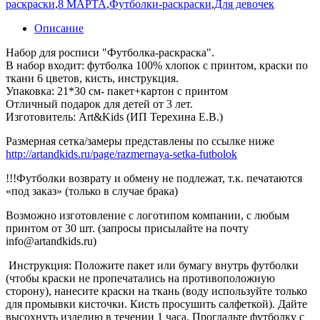
раскраски
,
8 МАРТА
,
Футболки-раскраски
,
Для девочек
Описание
Набор для росписи "Футболка-раскраска".
В набор входит: футболка 100% хлопок с принтом, краски по
ткани 6 цветов, кисть, инструкция.
Упаковка: 21*30 см- пакет+картон с принтом
Отличный подарок для детей от 3 лет.
Изготовитель: Art&Kids (ИП Терехина Е.В.)
Размерная сетка/замеры представлены по ссылке ниже
http://artandkids.ru/page/razmernaya-setka-futbolok
!!!Футболки возврату и обмену не подлежат, т.к. печатаются
«под заказ» (только в случае брака)
Возможно изготовление с логотипом компании, с любым
принтом от 30 шт. (запросы присылайте на почту
info@artandkids.ru)
Инструкция: Положите пакет или бумагу внутрь футболки
(чтобы краски не пропечатались на противоположную
сторону), нанесите краски на ткань (воду используйте только
для промывки кисточки. Кисть просушить салфеткой). Дайте
высохнуть изделию в течении 1 часа. Прогладьте футболку с