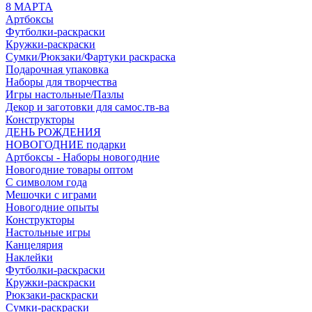
8 МАРТА
Артбоксы
Футболки-раскраски
Кружки-раскраски
Сумки/Рюкзаки/Фартуки раскраска
Подарочная упаковка
Наборы для творчества
Игры настольные/Пазлы
Декор и заготовки для самос.тв-ва
Конструкторы
ДЕНЬ РОЖДЕНИЯ
НОВОГОДНИЕ подарки
Артбоксы - Наборы новогодние
Новогодние товары оптом
С символом года
Мешочки с играми
Новогодние опыты
Конструкторы
Настольные игры
Канцелярия
Наклейки
Футболки-раскраски
Кружки-раскраски
Рюкзаки-раскраски
Сумки-раскраски