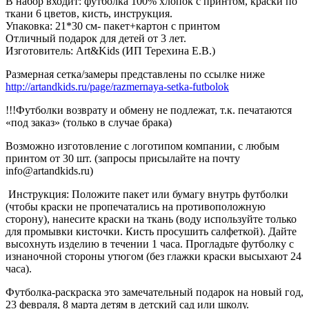
В набор входит: футболка 100% хлопок с принтом, краски по
ткани 6 цветов, кисть, инструкция.
Упаковка: 21*30 см- пакет+картон с принтом
Отличный подарок для детей от 3 лет.
Изготовитель: Art&Kids (ИП Терехина Е.В.)
Размерная сетка/замеры представлены по ссылке ниже
http://artandkids.ru/page/razmernaya-setka-futbolok
!!!Футболки возврату и обмену не подлежат, т.к. печатаются
«под заказ» (только в случае брака)
Возможно изготовление с логотипом компании, с любым
принтом от 30 шт. (запросы присылайте на почту
info@artandkids.ru)
Инструкция: Положите пакет или бумагу внутрь футболки
(чтобы краски не пропечатались на противоположную
сторону), нанесите краски на ткань (воду используйте только
для промывки кисточки. Кисть просушить салфеткой). Дайте
высохнуть изделию в течении 1 часа. Прогладьте футболку с
изнаночной стороны утюгом (без глажки краски высыхают 24
часа).
Футболка-раскраска это замечательный подарок на новый год,
23 февраля, 8 марта детям в детский сад или школу.