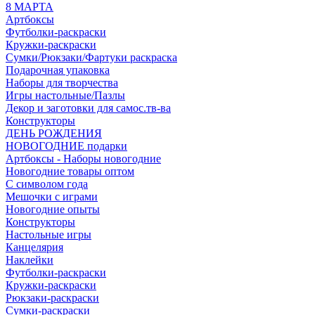
8 МАРТА
Артбоксы
Футболки-раскраски
Кружки-раскраски
Сумки/Рюкзаки/Фартуки раскраска
Подарочная упаковка
Наборы для творчества
Игры настольные/Пазлы
Декор и заготовки для самос.тв-ва
Конструкторы
ДЕНЬ РОЖДЕНИЯ
НОВОГОДНИЕ подарки
Артбоксы - Наборы новогодние
Новогодние товары оптом
С символом года
Мешочки с играми
Новогодние опыты
Конструкторы
Настольные игры
Канцелярия
Наклейки
Футболки-раскраски
Кружки-раскраски
Рюкзаки-раскраски
Сумки-раскраски