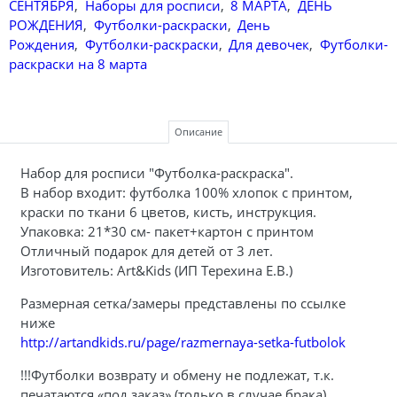
СЕНТЯБРЯ
,
Наборы для росписи
,
8 МАРТА
,
ДЕНЬ
РОЖДЕНИЯ
,
Футболки-раскраски
,
День
Рождения
,
Футболки-раскраски
,
Для девочек
,
Футболки-
раскраски на 8 марта
Описание
Набор для росписи "Футболка-раскраска".
В набор входит: футболка 100% хлопок с принтом,
краски по ткани 6 цветов, кисть, инструкция.
Упаковка: 21*30 см- пакет+картон с принтом
Отличный подарок для детей от 3 лет.
Изготовитель: Art&Kids (ИП Терехина Е.В.)
Размерная сетка/замеры представлены по ссылке
ниже
http://artandkids.ru/page/razmernaya-setka-futbolok
!!!Футболки возврату и обмену не подлежат, т.к.
печатаются «под заказ» (только в случае брака)