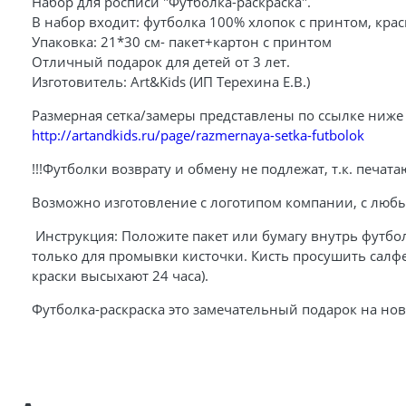
Набор для росписи "Футболка-раскраска".
В набор входит: футболка 100% хлопок с принтом, краск
Упаковка: 21*30 см- пакет+картон с принтом
Отличный подарок для детей от 3 лет.
Изготовитель: Art&Kids (ИП Терехина Е.В.)
Размерная сетка/замеры представлены по ссылке ниже
http://artandkids.ru/page/razmernaya-setka-futbolok
!!!Футболки возврату и обмену не подлежат, т.к. печатаю
Возможно изготовление с логотипом компании, с любым 
Инструкция: Положите пакет или бумагу внутрь футбол
только для промывки кисточки. Кисть просушить салфе
краски высыхают 24 часа).
Футболка-раскраска это замечательный подарок на новы