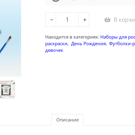
Loading...
В корз
−
+
Находится в категориях:
Наборы для ро
раскраски
,
День Рождения
,
Футболки-р
девочек
Описание