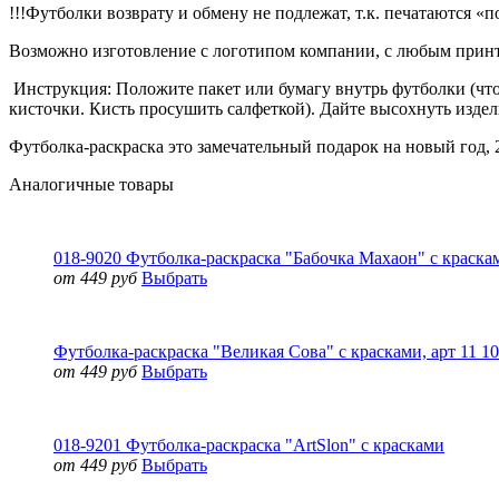
!!!Футболки возврату и обмену не подлежат, т.к. печатаются «по
Возможно изготовление с логотипом компании, с любым принтом
Инструкция: Положите пакет или бумагу внутрь футболки (что
кисточки. Кисть просушить салфеткой). Дайте высохнуть издел
Футболка-раскраска это замечательный подарок на новый год, 2
Аналогичные товары
018-9020 Футболка-раскраска "Бабочка Махаон" с краска
от 449 руб
Выбрать
Футболка-раскраска "Великая Сова" с красками, арт 11 1
от 449 руб
Выбрать
018-9201 Футболка-раскраска "ArtSlon" с красками
от 449 руб
Выбрать