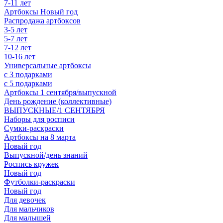
7-11 лет
Артбоксы Новый год
Распродажа артбоксов
3-5 лет
5-7 лет
7-12 лет
10-16 лет
Универсальные артбоксы
с 3 подарками
с 5 подарками
Артбоксы 1 сентября/выпускной
День рождение (коллективные)
ВЫПУСКНЫЕ/1 СЕНТЯБРЯ
Наборы для росписи
Сумки-раскраски
Артбоксы на 8 марта
Новый год
Выпускной/день знаний
Роспись кружек
Новый год
Футболки-раскраски
Новый год
Для девочек
Для мальчиков
Для малышей