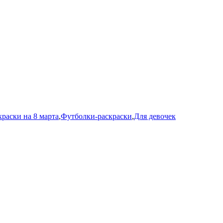
раски на 8 марта
,
Футболки-раскраски
,
Для девочек