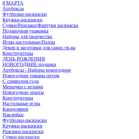
8 МАРТА
Артбоксы
Футболки-раскраски
Кружки-раскраски
Сумки/Рюкзаки/Фартуки раскраска
Подарочная упаковка
Наборы для творчества
Игры настольные/Пазлы
Декор и заготовки для самос.тв-ва
Конструкторы
ДЕНЬ РОЖДЕНИЯ
НОВОГОДНИЕ подарки
Артбоксы - Наборы новогодние
Новогодние товары оптом
С символом года
Мешочки с играми
Новогодние опыты
Конструкторы
Настольные игры
Канцелярия
Наклейки
Футболки-раскраски
Кружки-раскраски
Рюкзаки-раскраски
Сумки-раскраски