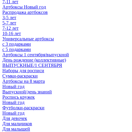
7-11 лет
Артбоксы Новый год
Распродажа артбоксов
3-5 лет
5-7 лет
7-12 лет
10-16 лет
Универсальные артбоксы
с 3 подарками
с 5 подарками
Артбоксы 1 сентября/выпускной
День рождение (коллективные)
ВЫПУСКНЫЕ/1 СЕНТЯБРЯ
Наборы для росписи
Сумки-раскраски
Артбоксы на 8 марта
Новый год
Выпускной/день знаний
Роспись кружек
Новый год
Футболки-раскраски
Новый год
Для девочек
Для мальчиков
Для малышей