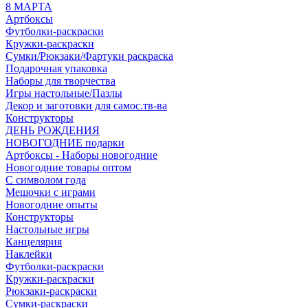
8 МАРТА
Артбоксы
Футболки-раскраски
Кружки-раскраски
Сумки/Рюкзаки/Фартуки раскраска
Подарочная упаковка
Наборы для творчества
Игры настольные/Пазлы
Декор и заготовки для самос.тв-ва
Конструкторы
ДЕНЬ РОЖДЕНИЯ
НОВОГОДНИЕ подарки
Артбоксы - Наборы новогодние
Новогодние товары оптом
С символом года
Мешочки с играми
Новогодние опыты
Конструкторы
Настольные игры
Канцелярия
Наклейки
Футболки-раскраски
Кружки-раскраски
Рюкзаки-раскраски
Сумки-раскраски