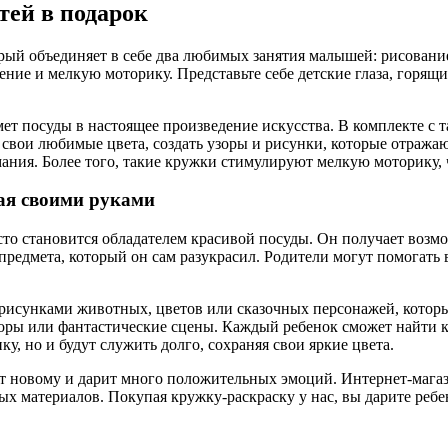
тей в подарок
рый объединяет в себе два любимых занятия малышей: рисование 
ение и мелкую моторику. Представьте себе детские глаза, горящи
ет посуды в настоящее произведение искусства. В комплекте с
 свои любимые цвета, создать узоры и рисунки, которые отражаю
ания. Более того, такие кружки стимулируют мелкую моторику, 
ая своими руками
сто становится обладателем красивой посуды. Он получает возмож
 предмета, который он сам разукрасил. Родители могут помогать 
сунками животных, цветов или сказочных персонажей, которые 
зоры или фантастические сцены. Каждый ребенок сможет найти к
ку, но и будут служить долго, сохраняя свои яркие цвета.
учит новому и дарит много положительных эмоций. Интернет-ма
х материалов. Покупая кружку-раскраску у нас, вы дарите ребен