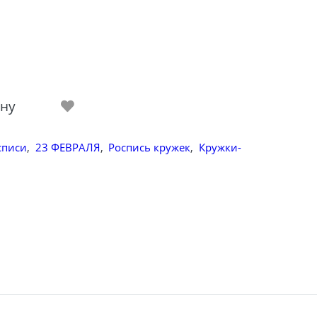
ину
списи
,
23 ФЕВРАЛЯ
,
Роспись кружек
,
Кружки-