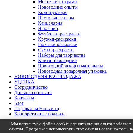
Мешочки с играми
Новогодние опыты
Конструкторы
Настольные игры
Канцелярия
Наклейки
Футболки-раскраски
Кружки-раскраски
Рюкзаки-раскраски
Сумки-раскраски
Наборы для творчества
Книги новогодние
Новогодний декор и материалы
Новогодняя подарочная упаковка
НОВОГОДНЯЯ РАСПРОДАЖА
УЦЕНКА
Сотрудничество
Доставка и оплата
Контакты
Блог
Подарки на Новый год
Корпоративные подарки
Мы используем файлы cookie для улучшения опыта работы с
Товар добавлен в корзину
Посмотреть
×
сайтом. Продолжая использовать этот сайт вы соглашаетесь на
Товар добавлен в избранное
Посмотреть
×