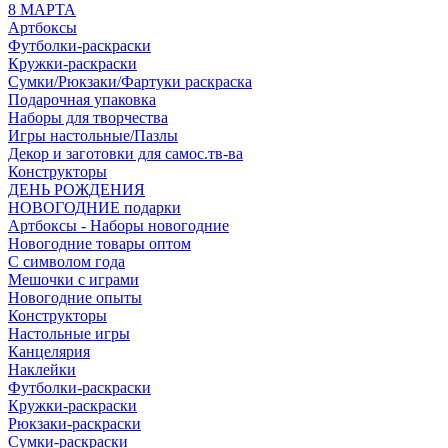
8 МАРТА
Артбоксы
Футболки-раскраски
Кружки-раскраски
Сумки/Рюкзаки/Фартуки раскраска
Подарочная упаковка
Наборы для творчества
Игры настольные/Пазлы
Декор и заготовки для самос.тв-ва
Конструкторы
ДЕНЬ РОЖДЕНИЯ
НОВОГОДНИЕ подарки
Артбоксы - Наборы новогодние
Новогодние товары оптом
С символом года
Мешочки с играми
Новогодние опыты
Конструкторы
Настольные игры
Канцелярия
Наклейки
Футболки-раскраски
Кружки-раскраски
Рюкзаки-раскраски
Сумки-раскраски