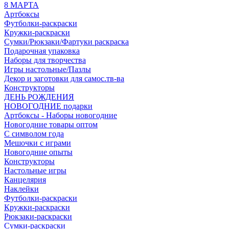
8 МАРТА
Артбоксы
Футболки-раскраски
Кружки-раскраски
Сумки/Рюкзаки/Фартуки раскраска
Подарочная упаковка
Наборы для творчества
Игры настольные/Пазлы
Декор и заготовки для самос.тв-ва
Конструкторы
ДЕНЬ РОЖДЕНИЯ
НОВОГОДНИЕ подарки
Артбоксы - Наборы новогодние
Новогодние товары оптом
С символом года
Мешочки с играми
Новогодние опыты
Конструкторы
Настольные игры
Канцелярия
Наклейки
Футболки-раскраски
Кружки-раскраски
Рюкзаки-раскраски
Сумки-раскраски