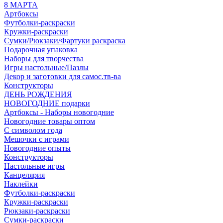
8 МАРТА
Артбоксы
Футболки-раскраски
Кружки-раскраски
Сумки/Рюкзаки/Фартуки раскраска
Подарочная упаковка
Наборы для творчества
Игры настольные/Пазлы
Декор и заготовки для самос.тв-ва
Конструкторы
ДЕНЬ РОЖДЕНИЯ
НОВОГОДНИЕ подарки
Артбоксы - Наборы новогодние
Новогодние товары оптом
С символом года
Мешочки с играми
Новогодние опыты
Конструкторы
Настольные игры
Канцелярия
Наклейки
Футболки-раскраски
Кружки-раскраски
Рюкзаки-раскраски
Сумки-раскраски