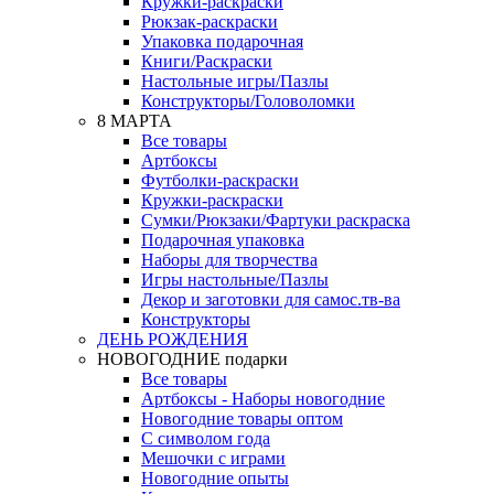
Кружки-раскраски
Рюкзак-раскраски
Упаковка подарочная
Книги/Раскраски
Настольные игры/Пазлы
Конструкторы/Головоломки
8 МАРТА
Все товары
Артбоксы
Футболки-раскраски
Кружки-раскраски
Сумки/Рюкзаки/Фартуки раскраска
Подарочная упаковка
Наборы для творчества
Игры настольные/Пазлы
Декор и заготовки для самос.тв-ва
Конструкторы
ДЕНЬ РОЖДЕНИЯ
НОВОГОДНИЕ подарки
Все товары
Артбоксы - Наборы новогодние
Новогодние товары оптом
С символом года
Мешочки с играми
Новогодние опыты