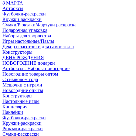
8 МАРТА
Артбоксы
Футболки-раскраски
Кружки-раскраски
Сумки/Рюкзаки/Фартуки раскраска
Подарочная упаковка
Наборы для творчества
Игры настольные/Пазлы
Декор и заготовки для самос.тв-ва
Конструкторы
ДЕНЬ РОЖДЕНИЯ
НОВОГОДНИЕ подарки
Артбоксы - Наборы новогодние
Новогодние товары оптом
С символом года
Мешочки с играми
Новогодние опыты
Конструкторы
Настольные игры
Канцелярия
Наклейки
Футболки-раскраски
Кружки-раскраски
Рюкзаки-раскраски
Сумки-раскраски