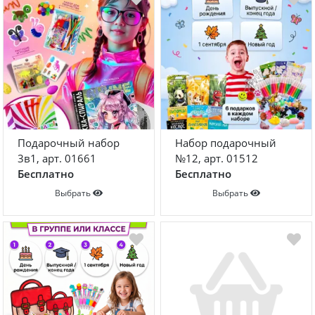
Конструкторы
Наклейки
Футболки-раскраски на 14 февраля
Футболки-раскраски
Кружки-раскраски
Рюкзаки-раскраски
Сумки-раскраски
Подарочный набор
Набор подарочный
Наборы для творчества
3в1, арт. 01661
№12, арт. 01512
Бесплатно
Бесплатно
Книги новогодние
Выбрать
Выбрать
Новогодний декор и материалы
Новогодняя подарочная упаковка