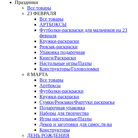
Праздники
Все товары
23 ФЕВРАЛЯ
Все товары
АРТБОКСЫ
Футболки-раскраски для мальчиков на 23
февраля
Кружки-раскраски
Рюкзак-раскраски
Упаковка подарочная
Книги/Раскраски
Настольные игры/Пазлы
Конструкторы/Головоломки
8 МАРТА
Все товары
Артбоксы
Футболки-раскраски
Кружки-раскраски
Сумки/Рюкзаки/Фартуки раскраска
Подарочная упаковка
Наборы для творчества
Игры настольные/Пазлы
Декор и заготовки для самос.тв-ва
Конструкторы
ДЕНЬ РОЖДЕНИЯ