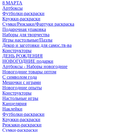
8 МАРТА
Артбоксы
Футболки-раскраски
Кружки-раскраски
Сумки/Рюкзаки/Фартуки раскраска
Подарочная упаковка
Наборы для творчества
Игры настольные/Пазлы
Декор и заготовки для самос.тв-ва
Конструкторы
ДЕНЬ РОЖДЕНИЯ
НОВОГОДНИЕ подарки
Артбоксы - Наборы новогодние
Новогодние товары оптом
С символом года
Мешочки с играми
Новогодние опыты
Конструкторы
Настольные игры
Канцелярия
Наклейки
Футболки-раскраски
Кружки-раскраски
Рюкзаки-раскраски
Сумки-раскраски