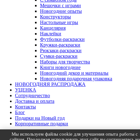
Мешочки с играми
Новогодние опыты
Конструкторы
Настольные игры
Канцелярия
Наклейки
Футболки-раскраски
Кружки-раскраски
Рюкзаки-раскраски
Сумки-раскраски
Наборы для творчества
Книги новогодние
Новогодний декор и материалы
Новогодняя подарочная упаковка
НОВОГОДНЯЯ РАСПРОДАЖА
УЦЕНКА
Сотрудничество
Доставка и оплата
Контакты
Блог
Подарки на Новый год
Корпоративные подарки
Мы используем файлы cookie для улучшения опыта работы с
Товар добавлен в корзину
Посмотреть
×
сайтом. Продолжая использовать этот сайт вы соглашаетесь на