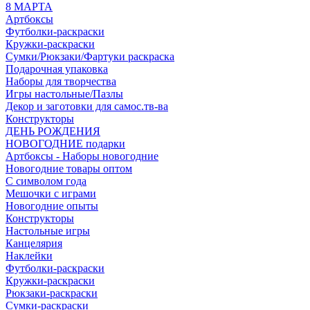
8 МАРТА
Артбоксы
Футболки-раскраски
Кружки-раскраски
Сумки/Рюкзаки/Фартуки раскраска
Подарочная упаковка
Наборы для творчества
Игры настольные/Пазлы
Декор и заготовки для самос.тв-ва
Конструкторы
ДЕНЬ РОЖДЕНИЯ
НОВОГОДНИЕ подарки
Артбоксы - Наборы новогодние
Новогодние товары оптом
С символом года
Мешочки с играми
Новогодние опыты
Конструкторы
Настольные игры
Канцелярия
Наклейки
Футболки-раскраски
Кружки-раскраски
Рюкзаки-раскраски
Сумки-раскраски