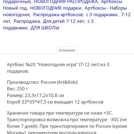
подарочные
,
НОВОГОДНЯЯ РАСПРОДАЖА
,
Артбоксы
Новый год
,
НОВОГОДНИЕ подарки
,
Артбоксы - Наборы
новогодние
,
Распродажа артбоксов
,
с 3 подарками
,
7-12
лет
,
Распродажа
,
Для детей 7-12 лет
,
с 3
подарками
,
ДЛЯ ШКОЛЫ
Описание
Артбокс №20 "Новогодняя игра" (7-12 лет)
из 3
подарков
.
Производство: Россия (Art&Kids)
Вес: 250 г
Размер: 23,3х17,2х10,8 см
Короб 33*35*47,5 см вмещает 12 артбоксов
Хранение товара при температуре не ниже +5С.
Транспортировка возможна при температуре -30С (не
более 7 дней). При транспортировке по России (кроме
Москвы) рекомендуем воспользоваться