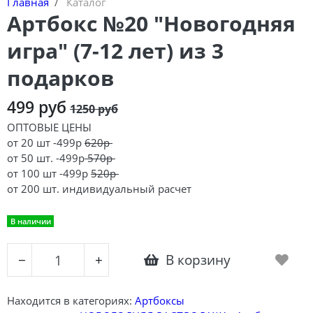
Главная
Каталог
Артбокс №20 "Новогодняя
игра" (7-12 лет) из 3
подарков
499 руб
1250 руб
ОПТОВЫЕ ЦЕНЫ
от 20 шт -499р
620р
от 50 шт. -499р
570р
от 100 шт -499р
520р
от 200 шт. индивидуальный расчет
В наличии
В корзину
−
+
Находится в категориях:
Артбоксы