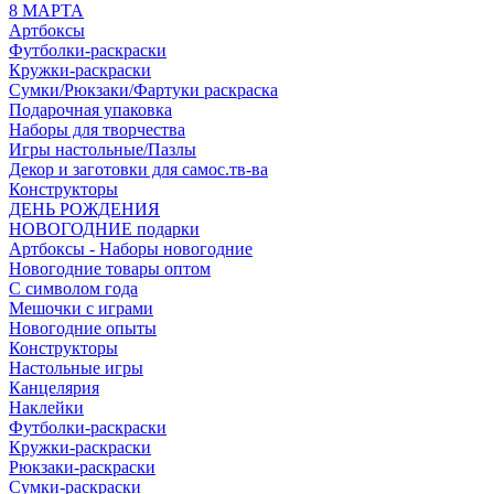
8 МАРТА
Артбоксы
Футболки-раскраски
Кружки-раскраски
Сумки/Рюкзаки/Фартуки раскраска
Подарочная упаковка
Наборы для творчества
Игры настольные/Пазлы
Декор и заготовки для самос.тв-ва
Конструкторы
ДЕНЬ РОЖДЕНИЯ
НОВОГОДНИЕ подарки
Артбоксы - Наборы новогодние
Новогодние товары оптом
С символом года
Мешочки с играми
Новогодние опыты
Конструкторы
Настольные игры
Канцелярия
Наклейки
Футболки-раскраски
Кружки-раскраски
Рюкзаки-раскраски
Сумки-раскраски